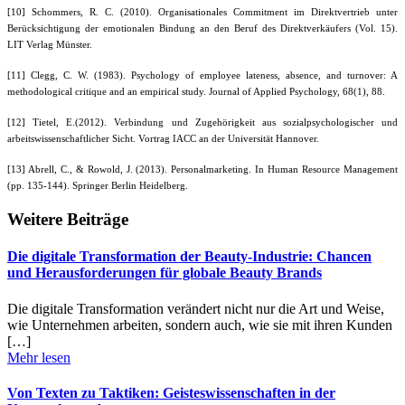
[10] Schommers, R. C. (2010). Organisationales Commitment im Direktvertrieb unter
Berücksichtigung der emotionalen Bindung an den Beruf des Direktverkäufers (Vol. 15).
LIT Verlag Münster.
[11] Clegg, C. W. (1983). Psychology of employee lateness, absence, and turnover: A
methodological critique and an empirical study. Journal of Applied Psychology, 68(1), 88.
[12] Tietel, E.(2012). Verbindung und Zugehörigkeit aus sozialpsychologischer und
arbeitswissenschaftlicher Sicht. Vortrag IACC an der Universität Hannover.
[13] Abrell, C., & Rowold, J. (2013). Personalmarketing. In Human Resource Management
(pp. 135-144). Springer Berlin Heidelberg.
Weitere Beiträge
Die digitale Transformation der Beauty-Industrie: Chancen
und Herausforderungen für globale Beauty Brands
Die digitale Transformation verändert nicht nur die Art und Weise,
wie Unternehmen arbeiten, sondern auch, wie sie mit ihren Kunden
[…]
Mehr lesen
Von Texten zu Taktiken: Geisteswissenschaften in der