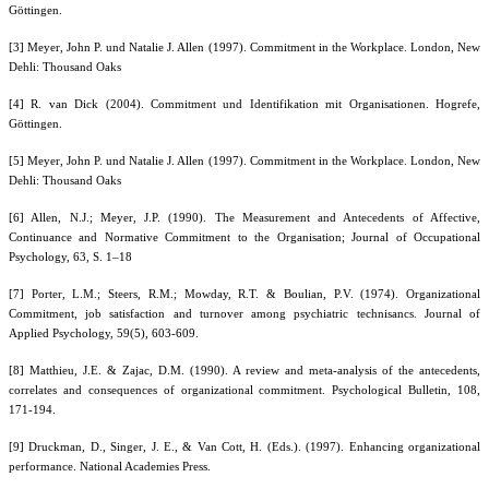
Göttingen.
[3] Meyer, John P. und Natalie J. Allen (1997). Commitment in the Workplace. London, New
Dehli: Thousand Oaks
[4] R. van Dick (2004). Commitment und Identifikation mit Organisationen. Hogrefe,
Göttingen.
[5] Meyer, John P. und Natalie J. Allen (1997). Commitment in the Workplace. London, New
Dehli: Thousand Oaks
[6] Allen, N.J.; Meyer, J.P. (1990). The Measurement and Antecedents of Affective,
Continuance and Normative Commitment to the Organisation; Journal of Occupational
Psychology, 63, S. 1–18
[7] Porter, L.M.; Steers, R.M.; Mowday, R.T. & Boulian, P.V. (1974). Organizational
Commitment, job satisfaction and turnover among psychiatric technisancs. Journal of
Applied Psychology, 59(5), 603-609.
[8] Matthieu, J.E. & Zajac, D.M. (1990). A review and meta-analysis of the antecedents,
correlates and consequences of organizational commitment. Psychological Bulletin, 108,
171-194.
[9] Druckman, D., Singer, J. E., & Van Cott, H. (Eds.). (1997). Enhancing organizational
performance. National Academies Press.