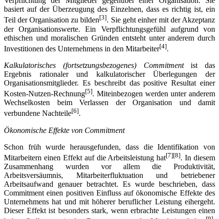
Verpflichtung der Mitglieder gegenüber einer Organisation. Sie
basiert auf der Überzeugung des Einzelnen, dass es richtig ist, ein
[3]
Teil der Organisation zu bilden
. Sie geht einher mit der Akzeptanz
der Organisationswerte. Ein Verpflichtungsgefühl aufgrund von
ethischen und moralischen Gründen entsteht unter anderem durch
[4]
Investitionen des Unternehmens in den Mitarbeiter
.
Kalkulatorisches (fortsetzungsbezogenes) Commitment
ist das
Ergebnis rationaler und kalkulatorischer Überlegungen der
Organisationsmitglieder. Es beschreibt das positive Resultat einer
[5]
Kosten-Nutzen-Rechnung
. Miteinbezogen werden unter anderem
Wechselkosten beim Verlassen der Organisation und damit
[6]
verbundene Nachteile
.
Ökonomische Effekte von Commitment
Schon früh wurde herausgefunden, dass die Identifikation von
[7][8]
Mitarbeitern einen Effekt auf die Arbeitsleistung hat
. In diesem
Zusammenhang wurden vor allem die Produktivität,
Arbeitsversäumnis, Mitarbeiterfluktuation und betriebener
Arbeitsaufwand genauer betrachtet. Es wurde beschrieben, dass
Commitment einen positiven Einfluss auf ökonomische Effekte des
Unternehmens hat und mit höherer beruflicher Leistung eihergeht.
Dieser Effekt ist besonders stark, wenn erbrachte Leistungen einen
[9]