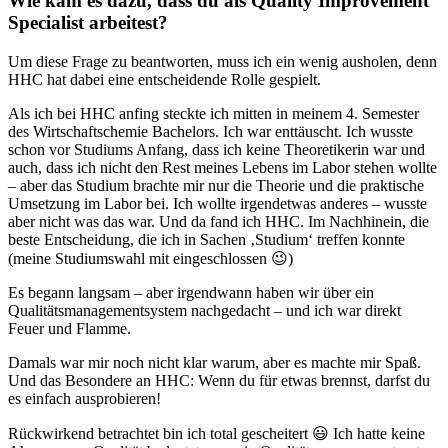
Wie kam es dazu, dass du als Quality Improvement
Specialist arbeitest?
Um diese Frage zu beantworten, muss ich ein wenig ausholen, denn
HHC hat dabei eine entscheidende Rolle gespielt.
Als ich bei HHC anfing steckte ich mitten in meinem 4. Semester
des Wirtschaftschemie Bachelors. Ich war enttäuscht. Ich wusste
schon vor Studiums Anfang, dass ich keine Theoretikerin war und
auch, dass ich nicht den Rest meines Lebens im Labor stehen wollte
– aber das Studium brachte mir nur die Theorie und die praktische
Umsetzung im Labor bei. Ich wollte irgendetwas anderes – wusste
aber nicht was das war. Und da fand ich HHC. Im Nachhinein, die
beste Entscheidung, die ich in Sachen ‚Studium‘ treffen konnte
(meine Studiumswahl mit eingeschlossen 😉)
Es begann langsam – aber irgendwann haben wir über ein
Qualitätsmanagementsystem nachgedacht – und ich war direkt
Feuer und Flamme.
Damals war mir noch nicht klar warum, aber es machte mir Spaß.
Und das Besondere an HHC: Wenn du für etwas brennst, darfst du
es einfach ausprobieren!
Rückwirkend betrachtet bin ich total gescheitert 😃 Ich hatte keine