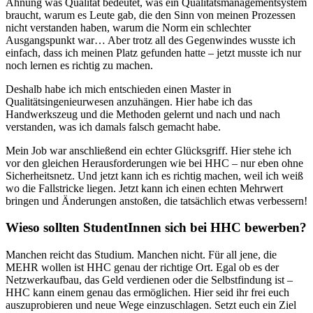
Ahnung was Qualität bedeutet, was ein Qualitätsmanagementsystem
braucht, warum es Leute gab, die den Sinn von meinen Prozessen
nicht verstanden haben, warum die Norm ein schlechter
Ausgangspunkt war… Aber trotz all des Gegenwindes wusste ich
einfach, dass ich meinen Platz gefunden hatte – jetzt musste ich nur
noch lernen es richtig zu machen.
Deshalb habe ich mich entschieden einen Master in
Qualitätsingenieurwesen anzuhängen. Hier habe ich das
Handwerkszeug und die Methoden gelernt und nach und nach
verstanden, was ich damals falsch gemacht habe.
Mein Job war anschließend ein echter Glücksgriff. Hier stehe ich
vor den gleichen Herausforderungen wie bei HHC – nur eben ohne
Sicherheitsnetz. Und jetzt kann ich es richtig machen, weil ich weiß
wo die Fallstricke liegen. Jetzt kann ich einen echten Mehrwert
bringen und Änderungen anstoßen, die tatsächlich etwas verbessern!
Wieso sollten StudentInnen sich bei HHC bewerben?
Manchen reicht das Studium. Manchen nicht. Für all jene, die
MEHR wollen ist HHC genau der richtige Ort. Egal ob es der
Netzwerkaufbau, das Geld verdienen oder die Selbstfindung ist –
HHC kann einem genau das ermöglichen. Hier seid ihr frei euch
auszuprobieren und neue Wege einzuschlagen. Setzt euch ein Ziel